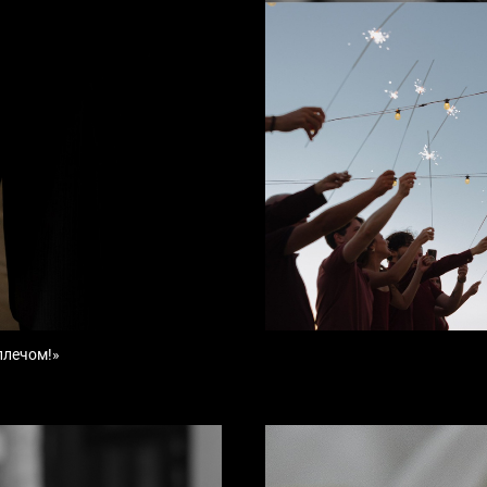
плечом!»