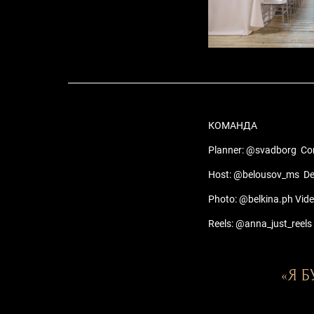
КОМАНДА
Planner: @svadborg Co
Host: @belousov_ms D
Photo: @belkina.ph Vid
Reels: @anna_just_reels
«Я 