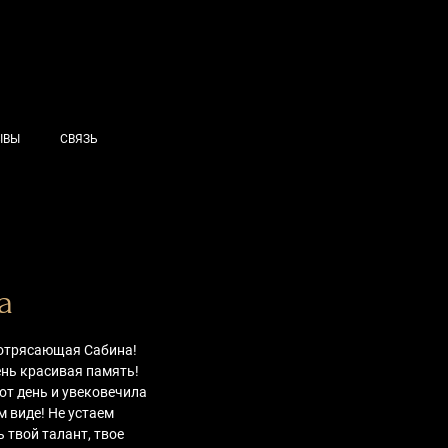
ЫВЫ
СВЯЗЬ
а
отрясающая Сабина!
чень красивая память!
тот день и увековечила
м виде! Не устаем
 твой талант, твое