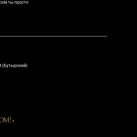
юсом ты просто
4 (Бутырский)
ОМ!»