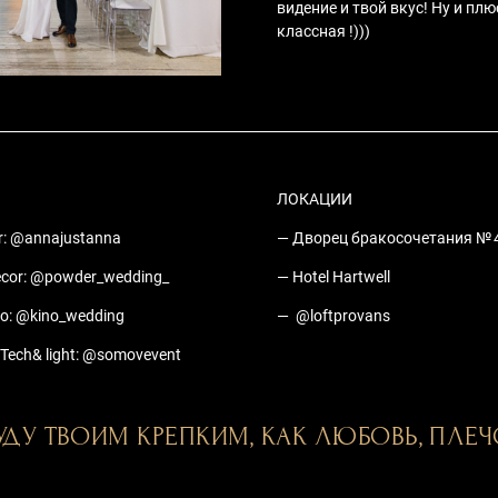
видение и твой вкус! Ну и пл
классная !)))
ЛОКАЦИИ
r: @annajustanna
— Дворец бракосочетания № 
ecor: @powder_wedding_
— Hotel Hartwell
eo: @kino_wedding
— @loftprovans
 Tech& light: @somovevent
БУДУ ТВОИМ КРЕПКИМ, КАК ЛЮБОВЬ, ПЛЕЧ