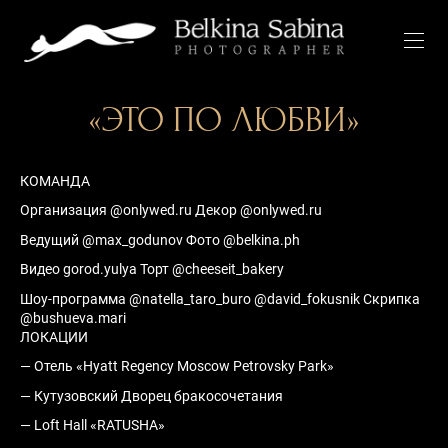
«ЭТО ПО ЛЮБВИ»
КОМАНДА
Организация @onlywed.ru Декор @onlywed.ru
Ведущий @max_godunov Фото @belkina.ph
Видео gorod.yulya Торт @cheeseit_bakery
Шоу-программа @natella_taro_buro @david_fokusnik Скрипка
@bushueva.mari
ЛОКАЦИИ
— Отель «Hyatt Regency Moscow Petrovsky Park»
— Кутузовский Дворец бракосочетания
— Loft Hall «RATUSHA»